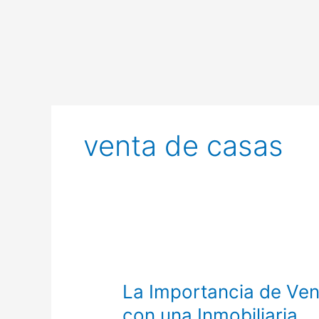
Ir
al
contenido
venta de casas
La
Importancia
La Importancia de Ve
de
Vender
con una Inmobiliaria