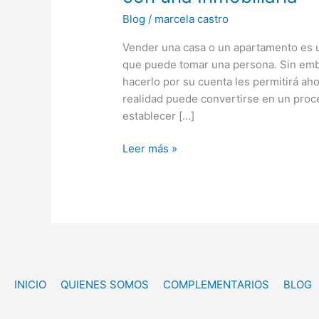
tu
Blog
/
marcela castro
Casa
o
Vender una casa o un apartamento es u
Apartamento
que puede tomar una persona. Sin emb
con
hacerlo por su cuenta les permitirá ah
una
realidad puede convertirse en un proce
Inmobiliaria
establecer […]
Leer más »
INICIO
QUIENES SOMOS
COMPLEMENTARIOS
BLOG