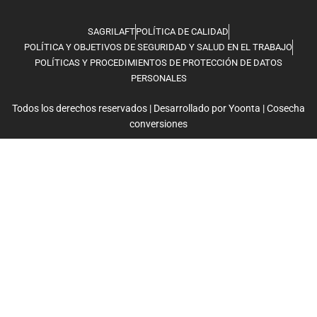
SAGRILAFT
POLÍTICA DE CALIDAD
POLÍTICA Y OBJETIVOS DE SEGURIDAD Y SALUD EN EL TRABAJO
POLÍTICAS Y PROCEDIMIENTOS DE PROTECCIÓN DE DATOS
PERSONALES
Todos los derechos reservados | Desarrollado por
Yoonta
|
Cosecha
conversiones