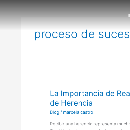
Ir
al
I
contenido
proceso de suces
La
Importancia
La Importancia de Rea
de
Realizar
de Herencia
un
Blog
/
marcela castro
Avalúo
en
Recibir una herencia representa mucho
un