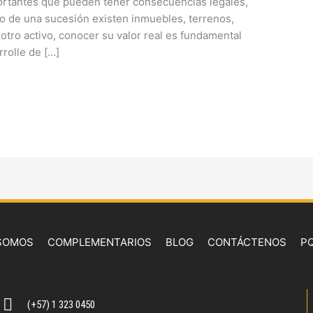
ortantes que pueden tener consecuencias legales,
o de una sucesión existen inmuebles, terrenos,
 otro activo, conocer su valor real es fundamental
rrolle de […]
 SOMOS
COMPLEMENTARIOS
BLOG
CONTÁCTENOS
P
(+57) 1 323 0450