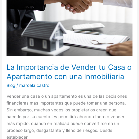
tu
Casa
o
Apartamento
con
una
Inmobiliaria
La Importancia de Vender tu Casa o
Apartamento con una Inmobiliaria
Blog
/
marcela castro
Vender una casa o un apartamento es una de las decisiones
financieras más importantes que puede tomar una persona.
Sin embargo, muchas veces los propietarios creen que
hacerlo por su cuenta les permitirá ahorrar dinero o vender
más rápido, cuando en realidad puede convertirse en un
proceso largo, desgastante y lleno de riesgos. Desde
establecer