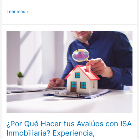
Leer más »
¿Por
Qué
Hacer
tus
Avalúos
con
ISA
Inmobiliaria?
Experiencia,
Cobertura
y
Respaldo
Profesional
¿Por Qué Hacer tus Avalúos con ISA
Inmobiliaria? Experiencia,