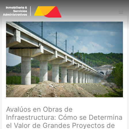
Ir
al
contenido
INICIO
QUIENES SOMOS
COMPLEMENTARIOS
BLOG
CONTÁCTENOS
PQR
Avalúos en Obras de
Paga Tu Avaluo
Infraestructura: Cómo se Determina
el Valor de Grandes Proyectos de